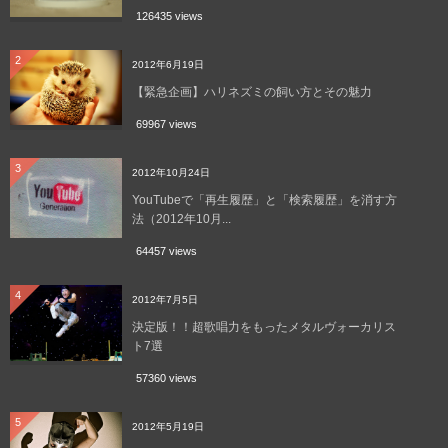
126435 views
2
2012年6月19日
【緊急企画】ハリネズミの飼い方とその魅力
69967 views
3
2012年10月24日
YouTubeで「再生履歴」と「検索履歴」を消す方
法（2012年10月...
64457 views
4
2012年7月5日
決定版！！超歌唱力をもったメタルヴォーカリス
ト7選
57360 views
5
2012年5月19日