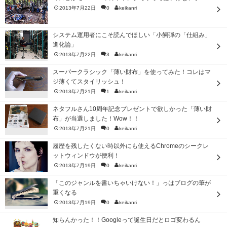
2013年7月22日
0
keikanri
システム運用者にこそ読んでほしい「小飼弾の「仕組み」
進化論」
2013年7月22日
3
keikanri
スーパークラシック「薄い財布」を使ってみた！コレはマ
ジ薄くてスタイリッシュ！
2013年7月21日
1
keikanri
ネタフルさん10周年記念プレゼントで欲しかった「薄い財
布」が当選しました！Wow！！
2013年7月21日
0
keikanri
履歴を残したくない時以外にも使えるChromeのシークレ
ットウィンドウが便利！
2013年7月19日
0
keikanri
「このジャンルを書いちゃいけない！」っはブログの筆が
重くなる
2013年7月19日
0
keikanri
知らんかった！！Googleって誕生日だとロゴ変わるん