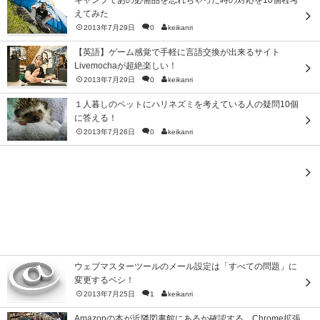
キャンプであの必需品を忘れちゃった時の対応を10個程考
えてみた
2013年7月29日
0
keikanri
【英語】ゲーム感覚で手軽に言語交換が出来るサイト
Livemochaが超絶楽しい！
2013年7月29日
0
keikanri
１人暮しのペットにハリネズミを考えている人の疑問10個
に答える！
2013年7月26日
0
keikanri
ウェブマスターツールのメール設定は「すべての問題」に
変更するベシ！
2013年7月25日
1
keikanri
Amazonの本が近隣図書館にあるか確認する、Chrome拡張