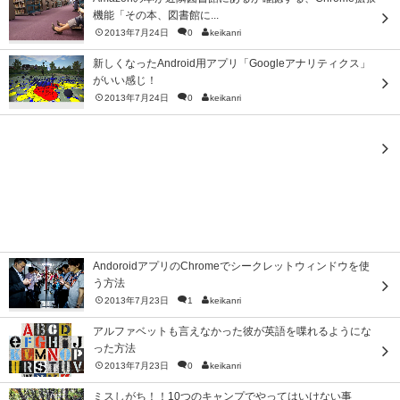
機能「その本、図書館に...
2013年7月24日
0
keikanri
新しくなったAndroid用アプリ「Googleアナリティクス」
がいい感じ！
2013年7月24日
0
keikanri
AndoroidアプリのChromeでシークレットウィンドウを使
う方法
2013年7月23日
1
keikanri
アルファベットも言えなかった彼が英語を喋れるようにな
った方法
2013年7月23日
0
keikanri
ミスしがち！！10つのキャンプでやってはいけない事