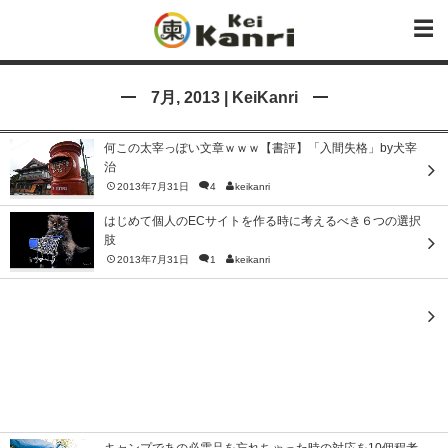
7月, 2013 | KeiKanri
何この太宰っぽい文章ｗｗｗ【書評】「入間失格」by犬宰
治
2013年7月31日
4
keikanri
はじめて個人のECサイトを作る時に考えるべき６つの選択
肢
2013年7月31日
1
keikanri