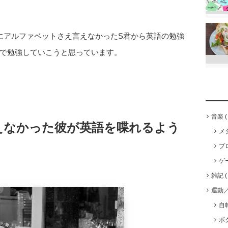
にアルファベットさえ言えなかったS君から英語の勉強
で勉強していこうと思っています。
音楽
えなかった彼が英語を喋れるよう
メ
プ
ゲ
雑記
運動
自
ボ