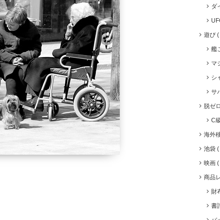
ダ
U
遊び
艦
マ
シ
サ
脱ゼ
C
海外
池袋
映画
商品
財
書