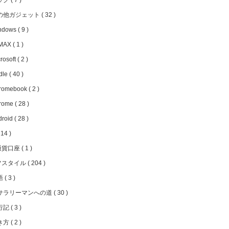
ッグ
7
の他ガジェット
32
ndows
9
MAX
1
rosoft
2
dle
40
romebook
2
rome
28
droid
28
14
通貨口座
1
フスタイル
204
語
3
サラリーマンへの道
30
行記
3
き方
2