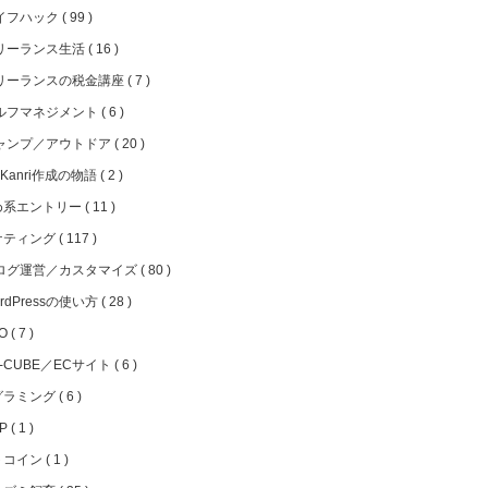
イフハック
99
リーランス生活
16
リーランスの税金講座
7
ルフマネジメント
6
ャンプ／アウトドア
20
iKanri作成の物語
2
め系エントリー
11
ケティング
117
ログ運営／カスタマイズ
80
rdPressの使い方
28
EO
7
C-CUBE／ECサイト
6
グラミング
6
HP
1
トコイン
1