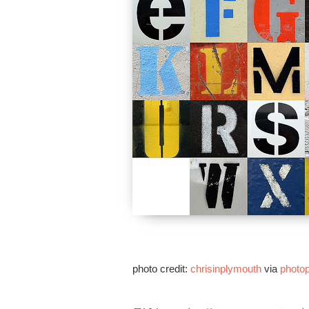
photo credit:
chrisinplymouth
via
photop