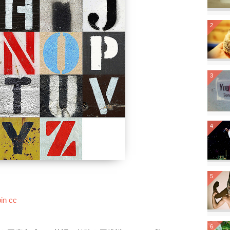
2
3
4
5
in
cc
6