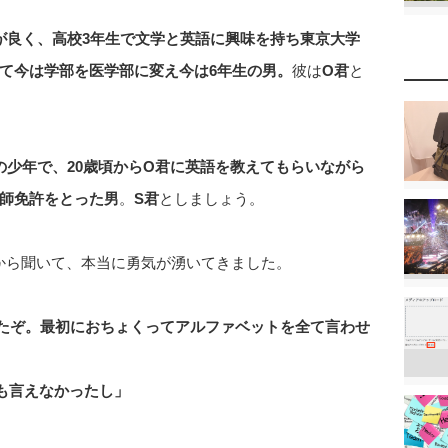
が良く、高校3年生で文学と英語に興味を持ち東京大学
て今は学部を医学部に変え今は6年生の男。
彼は
O君
と
の少年で、20歳頃からO君に英語を教えてもらいながら
師免許をとった男
。
S君
としましょう。
から聞いて、本当に勇気が湧いてきました。
ったぞ。最初におちょくってアルファベットを全て言わせ
つも言えなかったし」