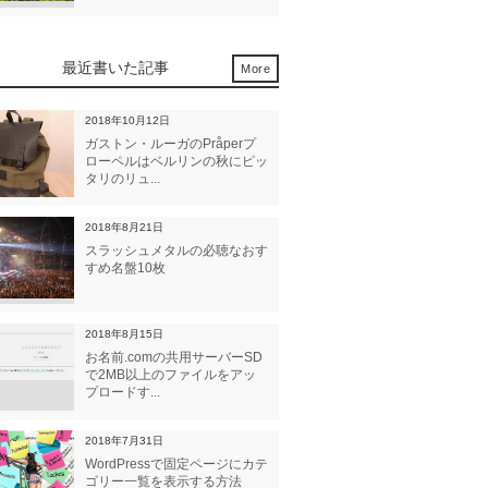
最近書いた記事
More
2018年10月12日
ガストン・ルーガのPråperプ
ローペルはベルリンの秋にピッ
タリのリュ...
2018年8月21日
スラッシュメタルの必聴なおす
すめ名盤10枚
2018年8月15日
お名前.comの共用サーバーSD
で2MB以上のファイルをアッ
プロードす...
2018年7月31日
WordPressで固定ページにカテ
ゴリー一覧を表示する方法