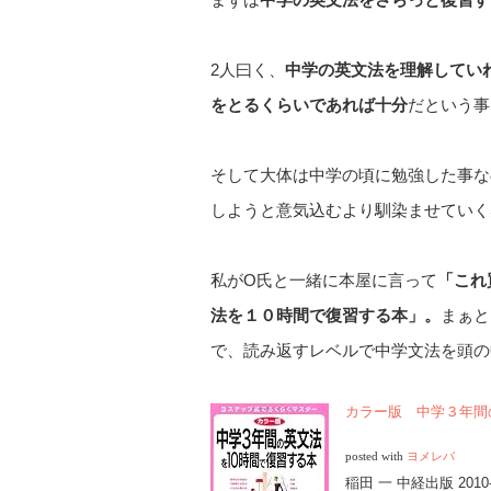
2人曰く、
中学の英文法を理解してい
をとるくらいであれば十分
だという事
そして大体は中学の頃に勉強した事な
しようと意気込むより馴染ませていく
私がO氏と一緒に本屋に言って
「これ
法を１０時間で復習する本」。
まぁと
で、読み返すレベルで中学文法を頭の
カラー版 中学３年間
posted with
ヨメレバ
稲田 一 中経出版 2010-