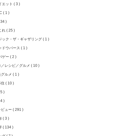
イエット
3
FC
1
34
これ
25
ジック・ザ・ギャザリング
1
ャドウバース
1
バゲー
2
ロ／レシピ／グルメ
10
級グルメ
1
移住
10
5
4
レビュー
291
布
3
評
134