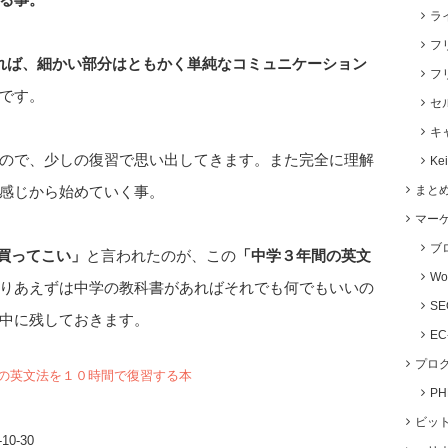
ラ
フ
れば、細かい部分はともかく単純なコミュニケーション
フ
です。
セ
キ
ので、少しの復習で思い出してきます。また完全に理解
Ke
感じから始めていく事。
まと
マー
ブ
買ってこい」
と言われたのが、この
「中学３年間の英文
Wo
りあえずは中学の教科書があればそれでも何でもいいの
S
中に残しておきます。
E
プロ
の英文法を１０時間で復習する本
P
ビッ
10-30