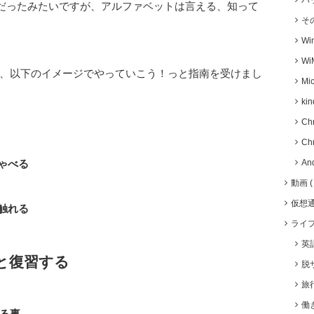
バ
だったみたいですが、アルファベットは言える、知って
そ
Wi
Wi
、以下のイメージでやっていこう！っと指南を受けまし
Mic
kin
Ch
Ch
ゃべる
An
動画
仮想
触れる
ライ
英
と復習する
脱
旅
働
る事。