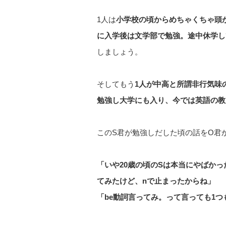
1人は
小学校の頃からめちゃくちゃ頭
に入学後は文学部で勉強。途中休学し
しましょう。
そしてもう
1人が中高と所謂非行気味
勉強し大学にも入り、今では英語の教
このS君が勉強しだした頃の話をO君
「いや20歳の頃のSは本当にやばか
てみたけど、nで止まったからね」
「be動詞言ってみ。って言っても1