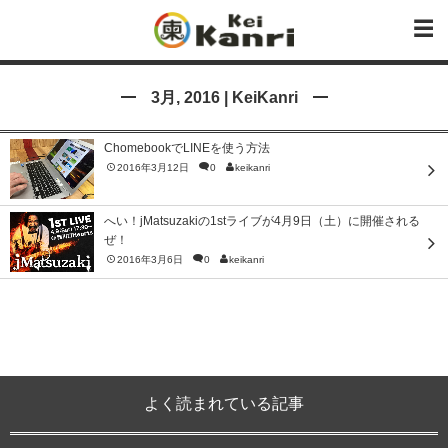
3月, 2016 | KeiKanri
ChomebookでLINEを使う方法
2016年3月12日
0
keikanri
へい！jMatsuzakiの1stライブが4月9日（土）に開催される
ぜ！
2016年3月6日
0
keikanri
よく読まれている記事