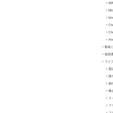
Wi
Mic
kin
Ch
Ch
An
動画
仮想
ライ
英
脱
旅
働
ラ
フ
フ