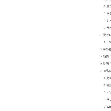
艦
マ
シ
サ
脱ゼ
C
海外
池袋
映画
商品
財
書
バ
そ
Wi