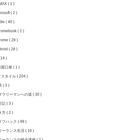
MAX
1
rosoft
2
dle
40
romebook
2
rome
28
droid
28
14
通貨口座
1
フスタイル
204
語
3
サラリーマンへの道
30
行記
3
き方
2
イフハック
99
リーランス生活
16
リーランスの税金講座
7