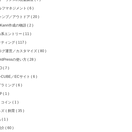
ルフマネジメント
6
ャンプ／アウトドア
20
iKanri作成の物語
2
め系エントリー
11
ケティング
117
ログ運営／カスタマイズ
80
rdPressの使い方
28
EO
7
C-CUBE／ECサイト
6
グラミング
6
HP
1
トコイン
1
ネズミ飼育
35
島
1
紹介
60