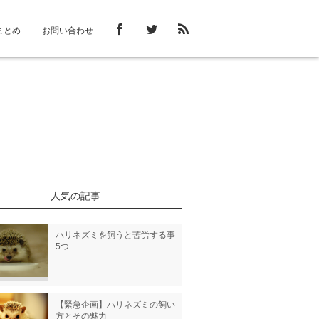
まとめ
お問い合わせ
人気の記事
ハリネズミを飼うと苦労する事
5つ
【緊急企画】ハリネズミの飼い
方とその魅力