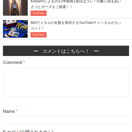
Keikanriによる2013年動画1発目はコレ！印象に残るあい
さつとポーズをご披露！！
YouTube
8bitでメタルの名盤を再現するYouTubeチャンネルがカッ
コイイ！
YouTube
コメントはこちらへ！
Comment
*
Name
*
E-mail
*
(公開されません)