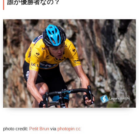
誰が優勝者なの？
photo credit:
Petit Brun
via
photopin
cc