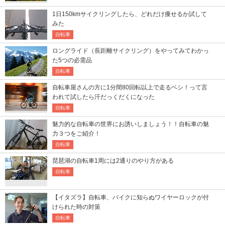
1日150kmサイクリングしたら、どれだけ痩せるか試して
みた
自転車
ロングライド（長距離サイクリング）をやってみてわかっ
た5つの必需品
自転車
自転車屋さんの方に1分間80回転以上で走るベシ！って言
われて試したら汗だっくだくになった
自転車
魅力的な自転車の世界にお誘いしましょう！！自転車の魅
力３つをご紹介！
自転車
琵琶湖の自転車1周には2通りのやり方がある
自転車
【イタズラ】自転車、バイクに知らぬワイヤーロックが付
けられた時の対策
自転車