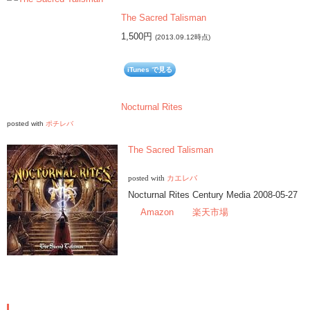
The Sacred Talisman
1,500円
(2013.09.12時点)
iTunes で見る
Nocturnal Rites
posted with
ポチレバ
The Sacred Talisman
posted with
カエレバ
Nocturnal Rites Century Media 2008-05-27
Amazon
楽天市場