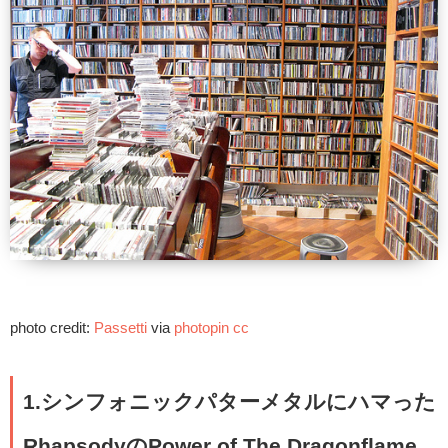
photo credit:
Passetti
via
photopin
cc
1.シンフォニックパターメタルにハマった
RhapsodyのPower of The Dragonflame