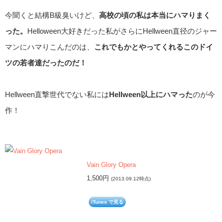
今聞くと結構B級臭いけど、
高校の頃の私は本当にハマりまく
った。
Helloween大好きだった私がさらにHellween直径のジャー
マンにハマりこんだのは、
これでもかとやってくれるこのドイ
ツの若者達だったのだ！
Hellween直撃世代でない私には
Hellween以上にハマった
のが今
作！
Vain Glory Opera
1,500円
(2013.09.12時点)
iTunes で見る