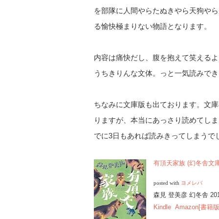
を部隊に人間やらたぬきやら天狗やら
る愉快極まりない物語となります。
内容は痛快だし、腹を抱えて笑えるよ
うちきりんな文体。っと一気読みでき
ちなみに文庫版も出ております。文庫
りますが、本当にあっさり読めてしま
でに3日もあれば読みきってしまうで
有頂天家族 (幻冬舎文庫)[
posted with
ヨメレバ
森見 登美彦 幻冬舎 2012
Kindle
Amazon[書籍版