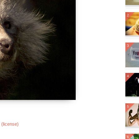
2
3
4
5
(license)
6