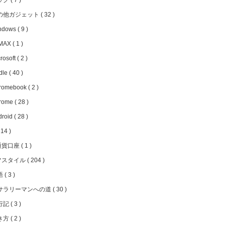
ッグ
7
の他ガジェット
32
ndows
9
MAX
1
rosoft
2
dle
40
romebook
2
rome
28
droid
28
14
通貨口座
1
フスタイル
204
語
3
サラリーマンへの道
30
行記
3
き方
2