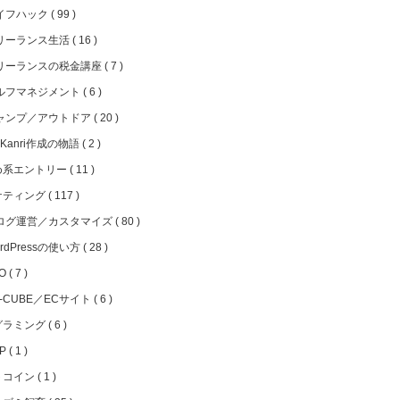
イフハック
99
リーランス生活
16
リーランスの税金講座
7
ルフマネジメント
6
ャンプ／アウトドア
20
iKanri作成の物語
2
め系エントリー
11
ケティング
117
ログ運営／カスタマイズ
80
rdPressの使い方
28
EO
7
C-CUBE／ECサイト
6
グラミング
6
HP
1
トコイン
1