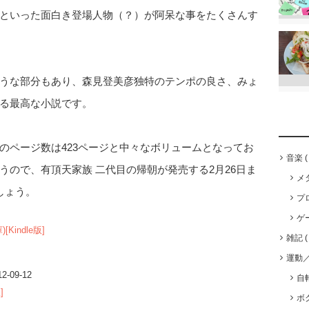
といった面白き登場人物（？）が阿呆な事をたくさんす
うな部分もあり、森見登美彦独特のテンポの良さ、みょ
る最高な小説です。
のページ数は423ページと中々なボリュームとなってお
音楽
うので、有頂天家族 二代目の帰朝が発売する2月26日ま
メ
しょう。
プ
ゲ
Kindle版]
雑記
運動
-09-12
自
]
ボ