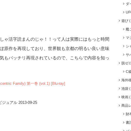
ダ
U
遊び
艦
マ
しゃ活字読まんのじゃ！！って人は実際にはもっと時間
シ
ぼ原作を再現しており、世界観も京都の明るい良い意味
サ
気もバッチリ再現されているので、こちらで内容を知っ
脱ゼ
C
海外
tric Family) 第一巻 (vol.1) [Blu-ray]
池袋
映画
ュアル 2013-09-25
商品
財
書