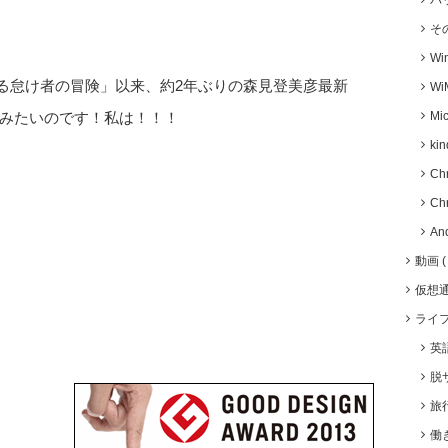
バ
そ
Wi
聖なる怠け者の冒険」以来、約2年ぶりの森見登美彦最新
Wi
Mic
みたいのです！私は！！！
kin
Ch
Ch
An
動画
仮想
ライ
英
脱
旅
働