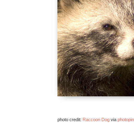
photo credit:
Raccoon Dog
via
photopin