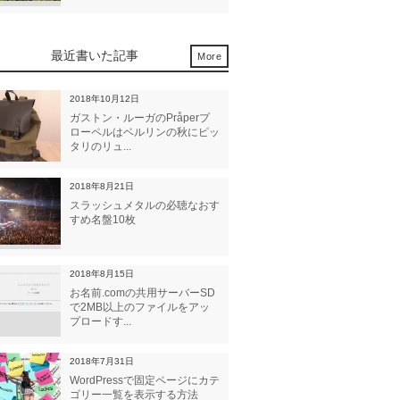
最近書いた記事
More
2018年10月12日
ガストン・ルーガのPråperプ
ローペルはベルリンの秋にピッ
タリのリュ...
2018年8月21日
スラッシュメタルの必聴なおす
すめ名盤10枚
2018年8月15日
お名前.comの共用サーバーSD
で2MB以上のファイルをアッ
プロードす...
2018年7月31日
WordPressで固定ページにカテ
ゴリー一覧を表示する方法