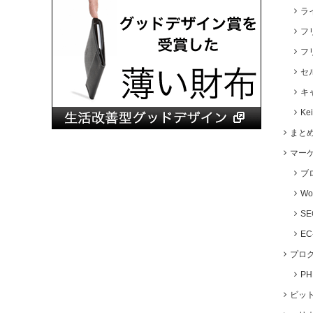
ラ
フ
フ
セ
キ
Ke
まと
マー
ブ
Wo
S
E
プロ
P
ビッ