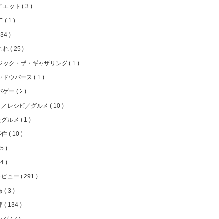
イエット
3
FC
1
34
これ
25
ジック・ザ・ギャザリング
1
ャドウバース
1
バゲー
2
ロ／レシピ／グルメ
10
級グルメ
1
移住
10
5
4
レビュー
291
布
3
評
134