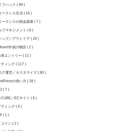
イフハック
99
リーランス生活
16
リーランスの税金講座
7
ルフマネジメント
6
ャンプ／アウトドア
20
iKanri作成の物語
2
め系エントリー
11
ケティング
117
ログ運営／カスタマイズ
80
rdPressの使い方
28
EO
7
C-CUBE／ECサイト
6
グラミング
6
HP
1
トコイン
1