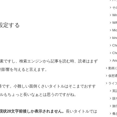
バ
そ
Wi
Wi
設定する
Mic
kin
Ch
Ch
An
素ですし、検索エンジンから記事を読む時、読者はまず
動画
割影響を与えると言えます。
仮想
ライ
番です。小難しい面倒くさいタイトルはそこまでおすす
英
ルもちょっと長いなぁとは思うのですがね。
脱
旅
も現状28文字前後しか表示されません。
長いタイトルでは
働