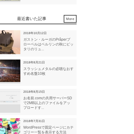
最近書いた記事
More
2018年10月12日
ガストン・ルーガのPråperプ
ローペルはベルリンの秋にピッ
タリのリュ...
2018年8月21日
スラッシュメタルの必聴なおす
すめ名盤10枚
2018年8月15日
お名前.comの共用サーバーSD
で2MB以上のファイルをアッ
プロードす...
2018年7月31日
WordPressで固定ページにカテ
ゴリー一覧を表示する方法