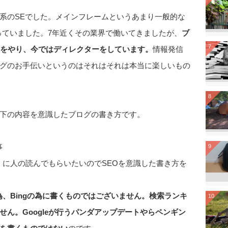
系のSEでした。メインフレームというあまり一般的な
っていました。7年近くその業界で働いてきましたが、
ブ
7
ーをやり、今ではディレクターをしています。
情報発信
ログのお手伝いというのはそれはそれは本当に楽しいもの
8
下の内容を意識したブログの書き方です。
事
9
に人の読んでもらいたいのでSEOを意識した書き方を
の為、Bingの為に書くものではございません。検索ランキ
10
ん。Googleが行うパンダアップデートやらペンギン