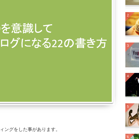
2
3
4
5
ィングをした事があります。
6