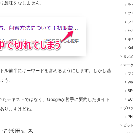
り意味をなしません。
ラ
フ
フ
セ
キ
Ke
まと
マー
トル前半にキーワードを含めるようにします。しかし基
ブ
ょう。
Wo
S
設定されたテキストではなく、Googleが勝手に要約したタイト
E
プロ
ありますけどね。
P
ビッ
覚えて活用する