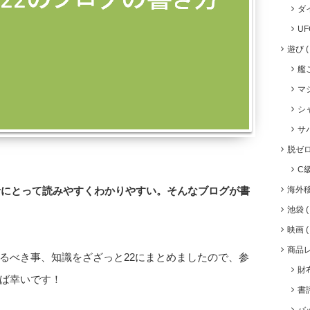
ダ
U
遊び
艦
マ
シ
サ
脱ゼ
C
者にとって読みやすくわかりやすい。そんなブログが書
海外
池袋
映画
商品
るべき事、知識をざざっと22にまとめましたので、参
財
ば幸いです！
書