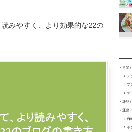
り読みやすく、より効果的な22の
音楽
メ
プ
ゲ
雑記
運動
自
ボ