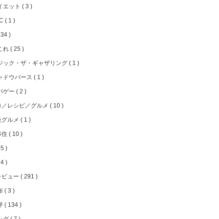
イエット
3
FC
1
34
これ
25
ジック・ザ・ギャザリング
1
ャドウバース
1
バゲー
2
ロ／レシピ／グルメ
10
級グルメ
1
移住
10
5
4
レビュー
291
布
3
評
134