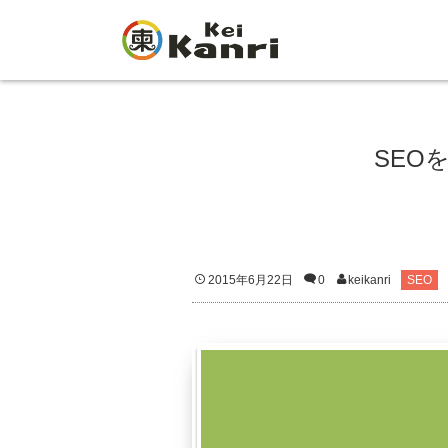
SEO
2015年6月22日
0
keikanri
SEO