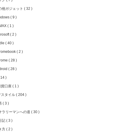
ッグ
7
の他ガジェット
32
ndows
9
MAX
1
rosoft
2
dle
40
romebook
2
rome
28
droid
28
14
通貨口座
1
フスタイル
204
語
3
サラリーマンへの道
30
行記
3
き方
2