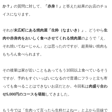
か？」
の質問に対して、
「赤身！」
と答えた結果のお店のチョ
イスになります。
それが
末広町にある焼肉屋「生粋（なまいき）」
。どうやら
生
肉や赤身肉をおいしく食べさせてくれる焼肉屋
のようで「え、
それ焼いてねーじゃん」とは思ったのですが、超美味い焼肉も
もちろん食べられます。
その後輩は家が近いこともあってもう10回以上食べているそう
ですが、予約もすぐいっぱいになるので普通にフラッと立ち寄
っても食べることはできないお店だとか。今回私は
肉盛り合わ
せ5,000円のコースを堪能
してきました。
もう今では「生肉って言ったら生粋だよねー」と上から目線で