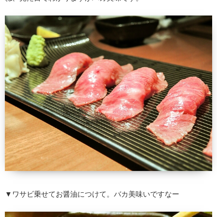
▼ワサビ乗せてお醤油につけて。バカ美味いですなー