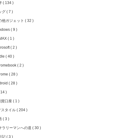
評
134
ッグ
7
の他ガジェット
32
ndows
9
MAX
1
rosoft
2
dle
40
romebook
2
rome
28
droid
28
14
通貨口座
1
フスタイル
204
語
3
サラリーマンへの道
30
行記
3