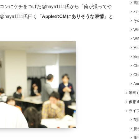
書
ンにケチをつけた@haya1111氏から「俺が撮ってや
バ
aya1111氏曰く
「AppleのCMにありそうな表情」
と
そ
Wi
Wi
Mic
kin
Ch
Ch
An
動画
仮想
ライ
英
脱
旅