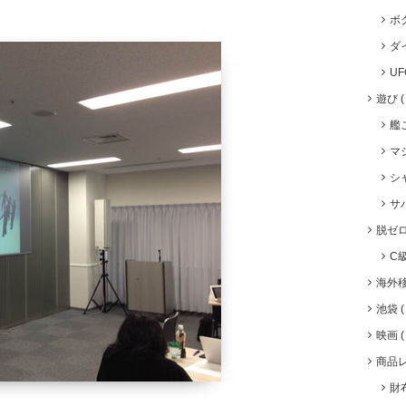
ボ
ダ
U
遊び
艦
マ
シ
サ
脱ゼ
C
海外
池袋
映画
商品
財