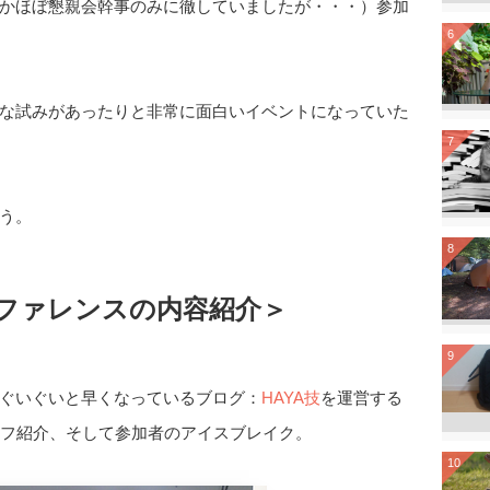
かほぼ懇親会幹事のみに徹していましたが・・・）参加
6
な試みがあったりと非常に面白いイベントになっていた
7
う。
8
ファレンスの内容紹介＞
9
ぐいぐいと早くなっているブログ：
HAYA技
を運営する
スタッフ紹介、そして参加者のアイスブレイク。
10