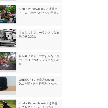
Kindle Paperwhiteを３週間使
ってみてわかった７つの不満...
【まとめ】フリーランスになる
為の税金講座
私が夏にキャンプに行かない理
由。ではいつキャンプに行くの
か。
GREGORYの新商品Covert
Dayを買ったら超便利だった。
Kindle Paperwhiteを１週間使
ってみてわかった７つの良い...