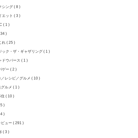
クシング
8
イエット
3
FC
1
34
これ
25
ジック・ザ・ギャザリング
1
ャドウバース
1
バゲー
2
ロ／レシピ／グルメ
10
級グルメ
1
移住
10
5
4
レビュー
291
布
3