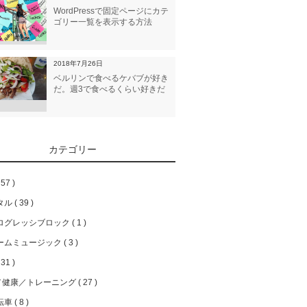
WordPressで固定ページにカテ
ゴリー一覧を表示する方法
2018年7月26日
ベルリンで食べるケバブが好き
だ。週3で食べるくらい好きだ
カテゴリー
57
タル
39
ログレッシブロック
1
ームミュージック
3
31
／健康／トレーニング
27
転車
8