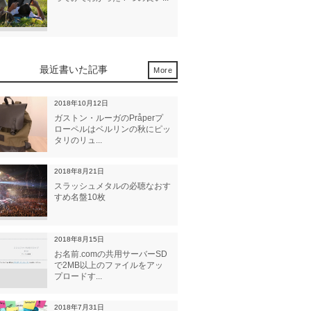
最近書いた記事
More
2018年10月12日
ガストン・ルーガのPråperプ
ローペルはベルリンの秋にピッ
タリのリュ...
2018年8月21日
スラッシュメタルの必聴なおす
すめ名盤10枚
2018年8月15日
お名前.comの共用サーバーSD
で2MB以上のファイルをアッ
プロードす...
2018年7月31日