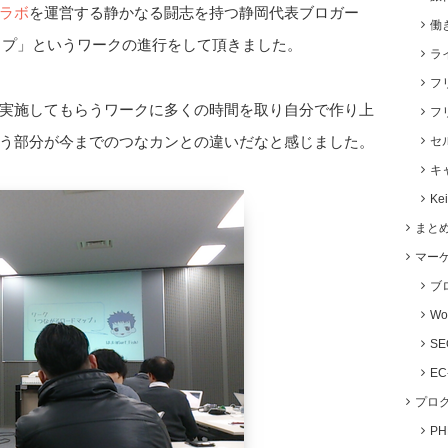
ラボ
を運営する静かなる闘志を持つ静岡代表ブロガー
働
ドマップ」というワークの進行をして頂きました。
ラ
フ
実施してもらうワークに多くの時間を取り自分で作り上
フ
う部分が今までのつなカンとの違いだなと感じました。
セ
キ
Ke
まと
マー
ブ
Wo
S
E
プロ
P