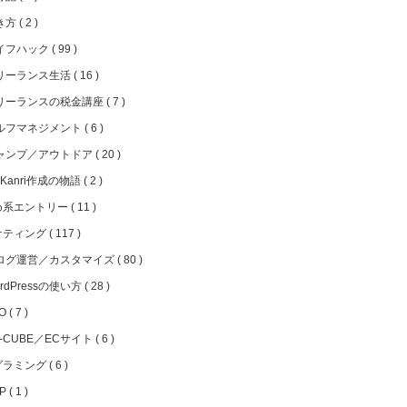
き方
2
イフハック
99
リーランス生活
16
リーランスの税金講座
7
ルフマネジメント
6
ャンプ／アウトドア
20
iKanri作成の物語
2
め系エントリー
11
ケティング
117
ログ運営／カスタマイズ
80
rdPressの使い方
28
EO
7
C-CUBE／ECサイト
6
グラミング
6
HP
1