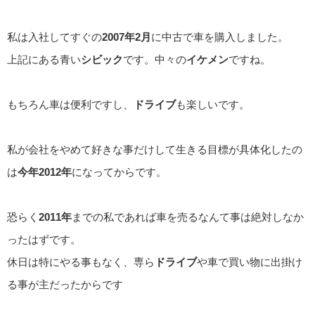
私は入社してすぐの
2007年2月
に中古で車を購入しました。
上記にある青い
シビック
です。中々の
イケメン
ですね。
もちろん車は便利ですし、
ドライブ
も楽しいです。
私が会社をやめて好きな事だけして生きる目標が具体化したの
は
今年2012年
になってからです。
恐らく
2011年
までの私であれば車を売るなんて事は絶対しなか
ったはずです。
休日は特にやる事もなく、専ら
ドライブ
や車で買い物に出掛け
る事が主だったからです