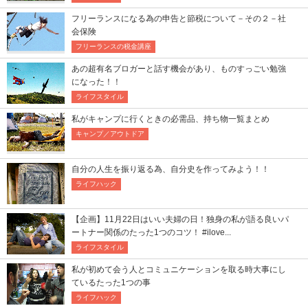
フリーランスになる為の申告と節税について－その２－社
会保険
フリーランスの税金講座
あの超有名ブロガーと話す機会があり、ものすっごい勉強
になった！！
ライフスタイル
私がキャンプに行くときの必需品、持ち物一覧まとめ
キャンプ／アウトドア
自分の人生を振り返る為、自分史を作ってみよう！！
ライフハック
【企画】11月22日はいい夫婦の日！独身の私が語る良いパ
ートナー関係のたった1つのコツ！ #ilove...
ライフスタイル
私が初めて会う人とコミュニケーションを取る時大事にし
ているたった1つの事
ライフハック