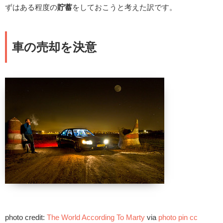
ずはある程度の
貯蓄
をしておこうと考えた訳です。
車の売却を決意
photo credit:
The World According To Marty
via
photo pin
cc