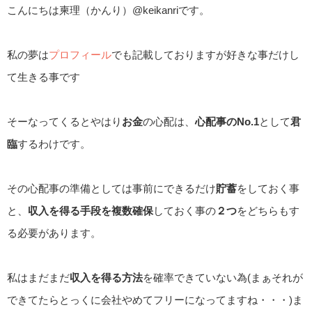
こんにちは柬理（かんり）@keikanriです。
私の夢は
プロフィール
でも記載しておりますが好きな事だけし
て生きる事です
そーなってくるとやはり
お金
の心配は、
心配事のNo.1
として
君
臨
するわけです。
その心配事の準備としては事前にできるだけ
貯蓄
をしておく事
と、
収入を得る手段を複数確保
しておく事の
２つ
をどちらもす
る必要があります。
私はまだまだ
収入を得る方法
を確率できていない為(まぁそれが
できてたらとっくに会社やめてフリーになってますね・・・)ま