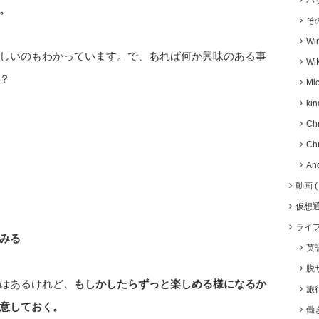
バ
。
そ
Wi
しいのもわかっています。で、あれば何か興味のある事
Wi
？
Mic
kin
Ch
Ch
An
動画
仮想
ライ
みる
英
脱
はあるけれど、
もしかしたらずっと楽しめる様になるか
旅
意しておく。
働