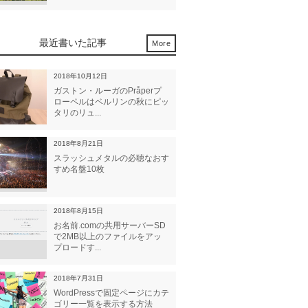
最近書いた記事
More
2018年10月12日
ガストン・ルーガのPråperプ
ローペルはベルリンの秋にピッ
タリのリュ...
2018年8月21日
スラッシュメタルの必聴なおす
すめ名盤10枚
2018年8月15日
お名前.comの共用サーバーSD
で2MB以上のファイルをアッ
プロードす...
2018年7月31日
WordPressで固定ページにカテ
ゴリー一覧を表示する方法