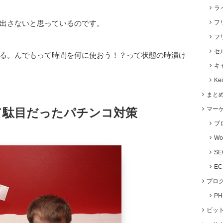
ラ
出さないと思っているのです。
フ
フ
セ
る。んでもって時間を何に使おう！？って状態の時漬け
キ
Ke
まと
マー
て駄目だったパチンコ対策
ブ
Wo
S
E
プロ
P
ビッ