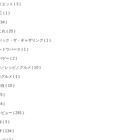
イエット
3
FC
1
34
これ
25
ジック・ザ・ギャザリング
1
ャドウバース
1
バゲー
2
ロ／レシピ／グルメ
10
級グルメ
1
移住
10
5
4
レビュー
291
布
3
評
134