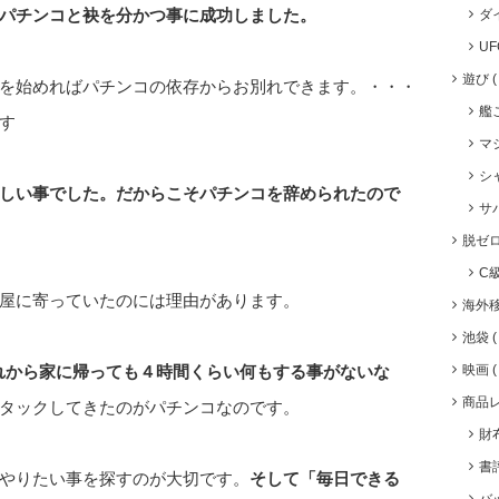
パチンコと袂を分かつ事に成功しました。
ダ
U
遊び
を始めればパチンコの依存からお別れできます。・・・
艦
す
マ
シ
しい事でした。だからこそパチンコを辞められたので
サ
脱ゼ
C
屋に寄っていたのには理由があります。
海外
池袋
映画
れから家に帰っても４時間くらい何もする事がないな
商品
タックしてきたのがパチンコなのです。
財
書
やりたい事を探すのが大切です。
そして「毎日できる