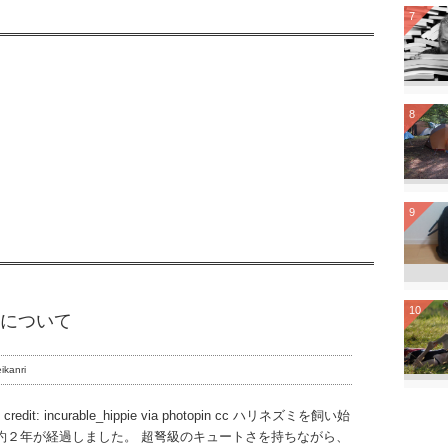
7
8
9
10
について
ikanri
o credit: incurable_hippie via photopin cc ハリネズミを飼い始
約２年が経過しました。 超弩級のキュートさを持ちながら、