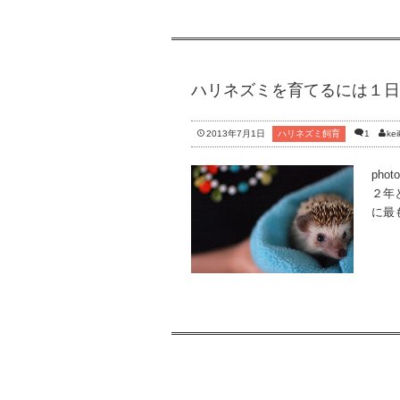
ハリネズミを育てるには１日
2013年7月1日
ハリネズミ飼育
1
kei
phot
２年
に最