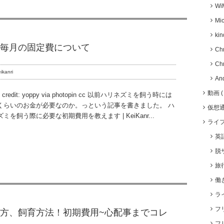
Wi
Mic
kin
な毎月の固定費について
Ch
Ch
ikanri
An
動画
o credit: yoppy via photopin cc 以前ハリネズミを飼う時には
くらいのお金が必要なのか。っという記事を書きました。 ハ
仮想
ミを飼う際に必要な初期費用を教えます | KeiKanr...
ライ
英
脱
旅
働
ラ
フ
方、飼育方法！初期費用~心配事までコレ
フ