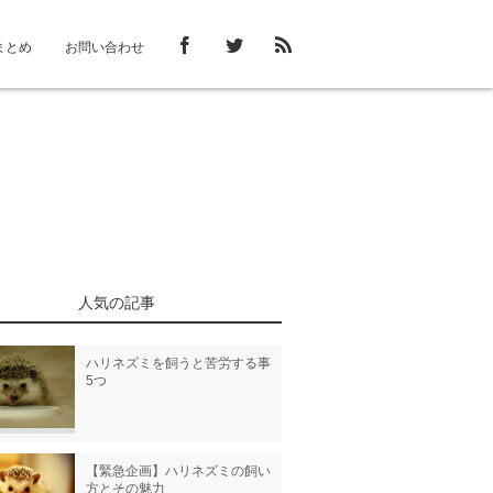
まとめ
お問い合わせ
人気の記事
ハリネズミを飼うと苦労する事
5つ
【緊急企画】ハリネズミの飼い
方とその魅力