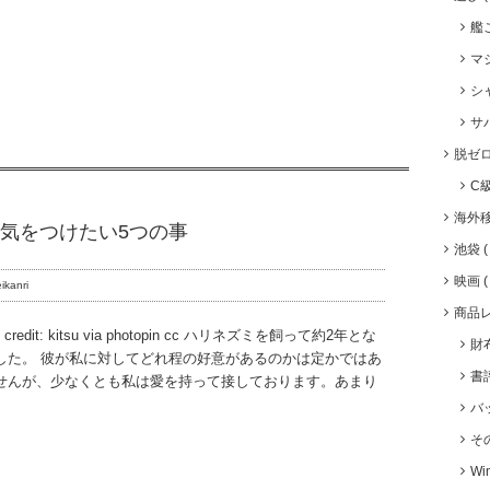
艦
マ
シ
サ
脱ゼ
C
海外
気をつけたい5つの事
池袋
映画
ikanri
商品
o credit: kitsu via photopin cc ハリネズミを飼って約2年とな
財
した。 彼が私に対してどれ程の好意があるのかは定かではあ
書
せんが、少なくとも私は愛を持って接しております。あまり
バ
そ
Wi