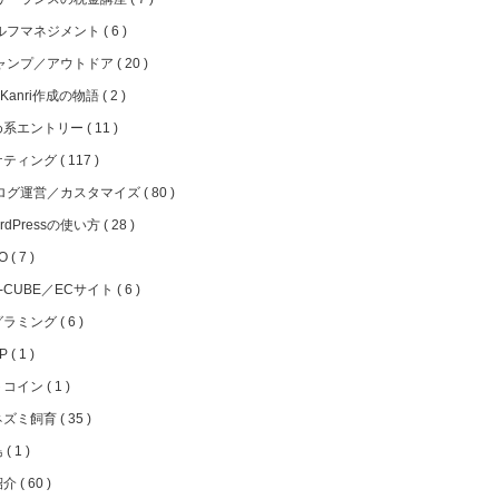
ルフマネジメント
6
ャンプ／アウトドア
20
iKanri作成の物語
2
め系エントリー
11
ケティング
117
ログ運営／カスタマイズ
80
rdPressの使い方
28
EO
7
C-CUBE／ECサイト
6
グラミング
6
HP
1
トコイン
1
ネズミ飼育
35
島
1
紹介
60