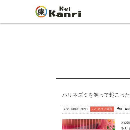
ハリネズミを飼って起こった
2013年10月2日
ハリネズミ飼育
0
ke
phot
あり