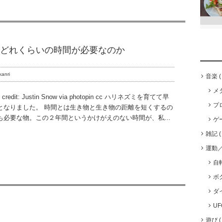
どれくらいの時間が必要なのか
kanri
音楽
メ
o credit: Justin Snow via photopin cc ハリネズミを育てて早
プ
となりました。 時間とは生き物と生き物の距離を短くするの
も必要な物。この２年間というかけがえのない時間が、私...
ゲ
雑記
運動
自
ボ
ダ
U
遊び