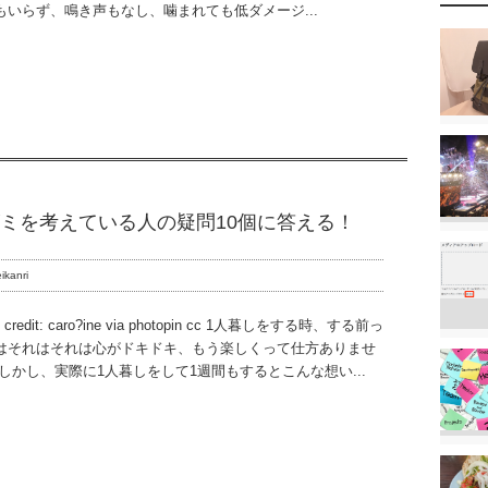
もいらず、鳴き声もなし、噛まれても低ダメージ...
ミを考えている人の疑問10個に答える！
ikanri
o credit: caro?ine via photopin cc 1人暮しをする時、する前っ
はそれはそれは心がドキドキ、もう楽しくって仕方ありませ
 しかし、実際に1人暮しをして1週間もするとこんな想い...