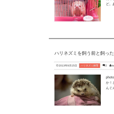
ど。
ハリネズミを飼う前と飼った
2013年9月15日
ハリネズミ飼育
2
ke
phot
か！
んぐ