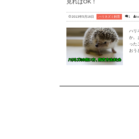
見ればOK！
2013年5月16日
ハリネズミ飼育
1
ke
ハリ
か。
った
おう