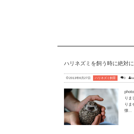
ハリネズミを飼う時に絶対に
2013年6月27日
ハリネズミ飼育
0
ke
phot
りま
りま
懐...