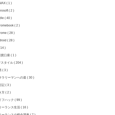
MAX
1
rosoft
2
dle
40
romebook
2
rome
28
droid
28
14
通貨口座
1
フスタイル
204
語
3
サラリーマンへの道
30
行記
3
き方
2
イフハック
99
リーランス生活
16
リーランスの税金講座
7