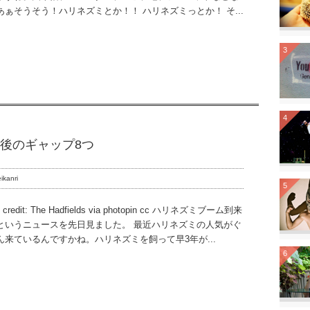
あぁそうそう！ハリネズミとか！！ ハリネズミっとか！ そ...
3
4
後のギャップ8つ
ikanri
5
o credit: The Hadfields via photopin cc ハリネズミブーム到来
というニュースを先日見ました。 最近ハリネズミの人気がぐ
ん来ているんですかね。ハリネズミを飼って早3年が...
6