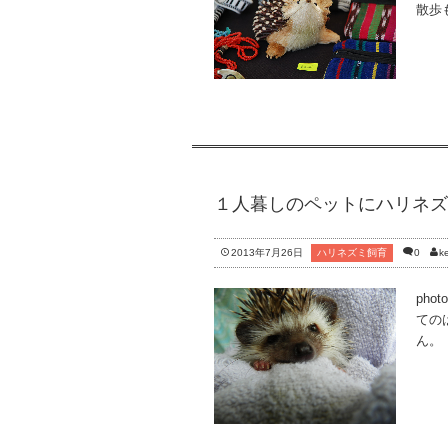
散歩
１人暮しのペットにハリネズ
2013年7月26日
ハリネズミ飼育
0
ke
phot
ての
ん。