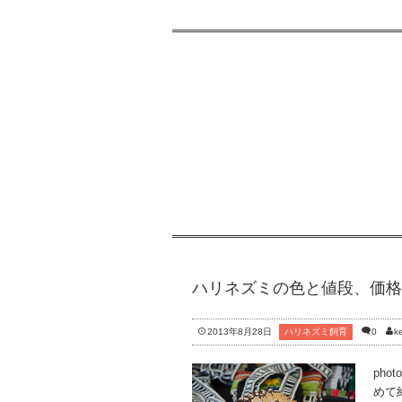
ハリネズミの色と値段、価格
2013年8月28日
ハリネズミ飼育
0
ke
phot
めて