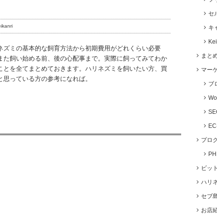
セ
ikanri
キ
Ke
ネズミの基本的な飼育方法から初期費用がどれくらい必要
まと
また飼い始める前、後の心配事まで。実際に飼ってみてわか
ことを全てまとめておきます。ハリネズミを飼いたい方、買
マー
と思っている方の参考になれば。
ブ
Wo
S
E
プロ
P
ビッ
ハリ
セブ
お店