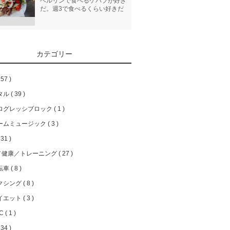
ベルリンで食べるケバブが好き
だ。週3で食べるくらい好きだ
カテゴリー
57
タル
39
ログレッシブロック
1
ームミュージック
3
31
／健康／トレーニング
27
転車
8
クシング
8
イエット
3
FC
1
34