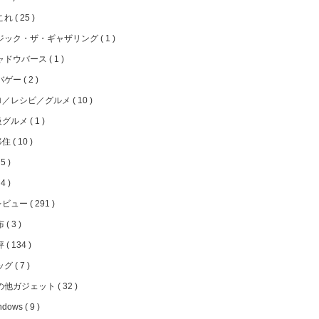
これ
25
ジック・ザ・ギャザリング
1
ャドウバース
1
バゲー
2
ロ／レシピ／グルメ
10
級グルメ
1
移住
10
5
4
レビュー
291
布
3
評
134
ッグ
7
の他ガジェット
32
ndows
9