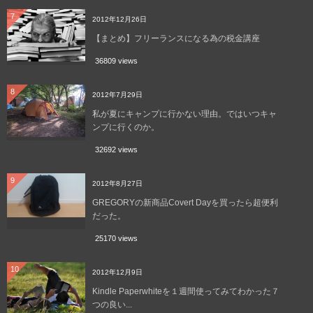
7
2012年12月26日
【まとめ】フリーランスになる為の税金講座
36809 views
8
2012年7月29日
私が夏にキャンプに行かない理由。ではいつキャ
ンプに行くのか。
32692 views
9
2012年8月27日
GREGORYの新商品Covert Dayを買ったら超便利
だった。
25170 views
10
2012年12月9日
Kindle Paperwhiteを１週間使ってみてわかった７
つの良い...