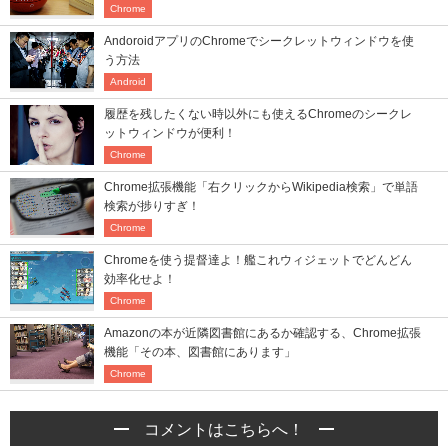
Chrome
AndoroidアプリのChromeでシークレットウィンドウを使
う方法
Android
履歴を残したくない時以外にも使えるChromeのシークレ
ットウィンドウが便利！
Chrome
Chrome拡張機能「右クリックからWikipedia検索」で単語
検索が捗りすぎ！
Chrome
Chromeを使う提督達よ！艦これウィジェットでどんどん
効率化せよ！
Chrome
Amazonの本が近隣図書館にあるか確認する、Chrome拡張
機能「その本、図書館にあります」
Chrome
コメントはこちらへ！