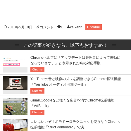
2013年9月19日
コメント
0
keikanri
Chrome
この記事が好きなら、以下もおすすめ！
Chromeヘルプに「アップデートは管理者によって無効に
なっています。」と表示された時の対応手順
Chrome
YouTubeの音と映像のズレを調整できるChrome拡張機能
「YouTube オーディオ同期ツール」
Chrome
Gmail,Googleなど様々な広告を消すChrome拡張機能
「AdBlock」
Chrome
コレはいいぞ！ポモドーロテクニックを使うならChrome
拡張機能「Strict Pomodoro」で決...