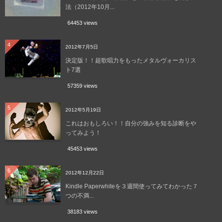
法（2012年10月...
64453 views
4
2012年7月5日
決定版！！超歌唱力をもったメタルヴォーカリス
ト7選
57359 views
5
2012年5月19日
これはおもしろい！！自分の強みを知る診断をや
ってみよう！
45453 views
6
2012年12月22日
Kindle Paperwhiteを３週間使ってみてわかった７
つの不満...
38183 views