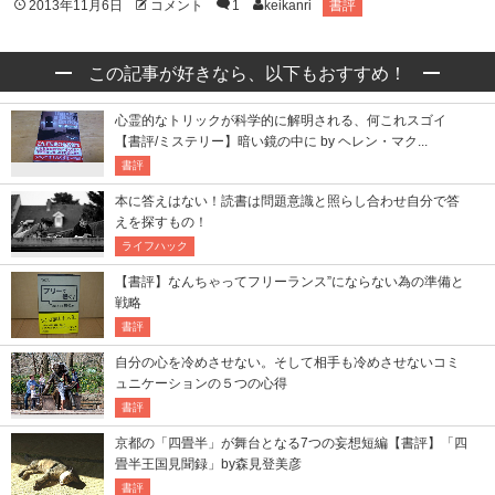
2013年11月6日
コメント
1
keikanri
書評
この記事が好きなら、以下もおすすめ！
心霊的なトリックが科学的に解明される、何これスゴイ
【書評/ミステリー】暗い鏡の中に by ヘレン・マク...
書評
本に答えはない！読書は問題意識と照らし合わせ自分で答
えを探すもの！
ライフハック
【書評】なんちゃってフリーランス”にならない為の準備と
戦略
書評
自分の心を冷めさせない。そして相手も冷めさせないコミ
ュニケーションの５つの心得
書評
京都の「四畳半」が舞台となる7つの妄想短編【書評】「四
畳半王国見聞録」by森見登美彦
書評