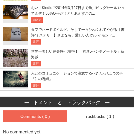
おい！Kindleで2014年3月27日まで角川ビッグセールやっ
てんぞ！50%OFFだ！とりあえずこの...
kindle
タフでハードボイルド。そして一々ひねくれてやがる【書
評/ミステリー】さよなら、愛しい人 byレイモンド...
書評
世界一美しい喪失感-【書評】「秒速5センチメートル」新
海誠
書評
人とのコミュニケーションで注意するべきたった1つの事
『知の呪縛』
書評
トメント と トラックバック
Comments ( 0 )
Trackbacks ( 1 )
No commented yet.