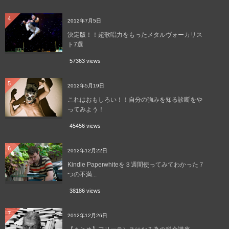
4
2012年7月5日
決定版！！超歌唱力をもったメタルヴォーカリス
ト7選
57363 views
5
2012年5月19日
これはおもしろい！！自分の強みを知る診断をや
ってみよう！
45456 views
6
2012年12月22日
Kindle Paperwhiteを３週間使ってみてわかった７
つの不満...
38186 views
7
2012年12月26日