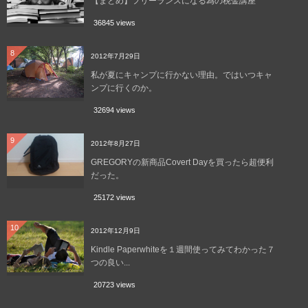
【まとめ】フリーランスになる為の税金講座
36845 views
8
2012年7月29日
私が夏にキャンプに行かない理由。ではいつキャ
ンプに行くのか。
32694 views
9
2012年8月27日
GREGORYの新商品Covert Dayを買ったら超便利
だった。
25172 views
10
2012年12月9日
Kindle Paperwhiteを１週間使ってみてわかった７
つの良い...
20723 views