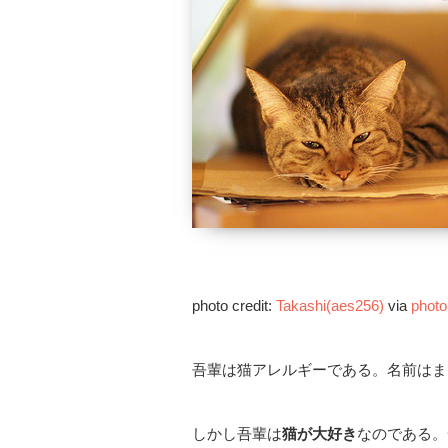
photo credit:
Takashi(aes256)
via
photo
吾輩は猫アレルギーである。名前はま
しかし吾輩は
猫が大好き
なのである。