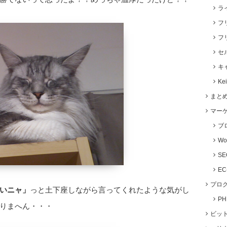
ラ
フ
フ
セ
キ
Ke
まと
マー
ブ
Wo
S
E
プロ
いニャ」
っと土下座しながら言ってくれたような気がし
P
りまへん・・・
ビッ