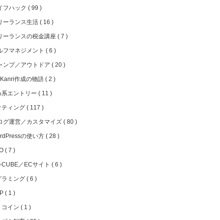
イフハック
99
リーランス生活
16
リーランスの税金講座
7
ルフマネジメント
6
ャンプ／アウトドア
20
iKanri作成の物語
2
め系エントリー
11
ケティング
117
ログ運営／カスタマイズ
80
rdPressの使い方
28
EO
7
C-CUBE／ECサイト
6
グラミング
6
HP
1
トコイン
1