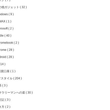
ッグ
7
の他ガジェット
32
ndows
9
MAX
1
rosoft
2
dle
40
romebook
2
rome
28
droid
28
14
通貨口座
1
フスタイル
204
語
3
サラリーマンへの道
30
行記
3
き方
2