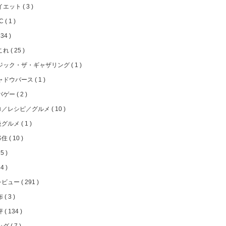
イエット
3
FC
1
34
これ
25
ジック・ザ・ギャザリング
1
ャドウバース
1
バゲー
2
ロ／レシピ／グルメ
10
級グルメ
1
移住
10
5
4
レビュー
291
布
3
評
134