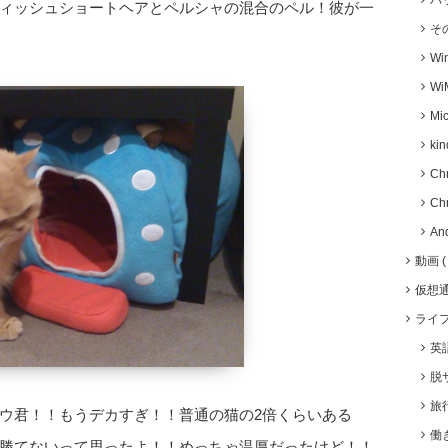
バ
ィッシュショートヘアとペルシャの混合のペル！彼が一
そ
Wi
Wi
Mic
kin
Ch
Ch
An
動画
仮想
ライ
英
脱
旅
ウ君！！もうデカすぎ！！普通の猫の2倍くらいある
働
勝てないって思ったよ！！めっちゃ温厚だったけど！！