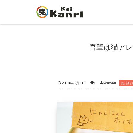
吾輩は猫ア
2013年3月11日
0
keikanri
お店紹