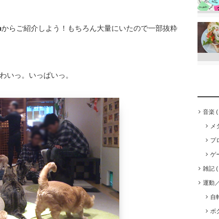
n
からご紹介しよう！もちろん大量にいたので一部抜粋
わいっ。いっぱいっ。
音楽
メ
プ
ゲ
雑記
運動
自
ボ