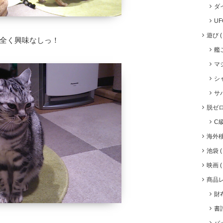
ダ
U
遊び
全く興味なしっ！
艦
マ
シ
サ
脱ゼ
C
海外
池袋
映画
商品
財
書