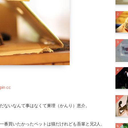
2
3
4
pin
cc
5
だないなんて事はなくて柬理（かんり）恵介。
一番買いたかったペットは猫だけれども吾輩と兄2人、
6