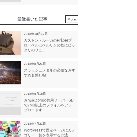
最近書いた記事
More
2018年10月12日
ガストン・ルーガのPråperプ
ローペルはベルリンの秋にピッ
タリのリュ...
2018年8月21日
スラッシュメタルの必聴なおす
すめ名盤10枚
2018年8月15日
お名前.comの共用サーバーSD
で2MB以上のファイルをアッ
プロードす...
2018年7月31日
WordPressで固定ページにカテ
ゴリー一覧を表示する方法