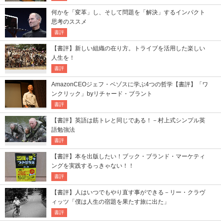
何かを「変革」し、そして問題を「解決」するインパクト
思考のススメ
書評
【書評】新しい組織の在り方。トライブを活用した楽しい
人生を！
書評
AmazonCEOジェフ・ベゾスに学ぶ4つの哲学【書評】「ワ
ンクリック」byリチャード・ブラント
書評
【書評】英語は筋トレと同じである！－村上式シンプル英
語勉強法
書評
【書評】本を出版したい！ブック・ブランド・マーケティ
ングを実践するっきゃない！！
書評
【書評】人はいつでもやり直す事ができる－リー・クラヴ
ィッツ「僕は人生の宿題を果たす旅に出た」
書評