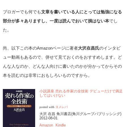
ブロガーでも何でも
文章を書いている人にとっては勉強になる
部分が多々ありますし、一度は読んでおいて損はない本
でし
た。
尚、以下この本のAmazonページに著者
大沢在昌氏
のインタビ
ュー動画もあるので、併せて見ておくのをおすすめします。ど
んな人なのか、どんな人向けに書いたのかが分かってからその
本を読むのは非常におもしろいものですから。
小説講座 売れる作家の全技術 デビューだけで満足
してはいけない
posted with
ヨメレバ
大沢 在昌 角川書店(角川グループパブリッシング)
2012-08-01
Amazon
Kindle