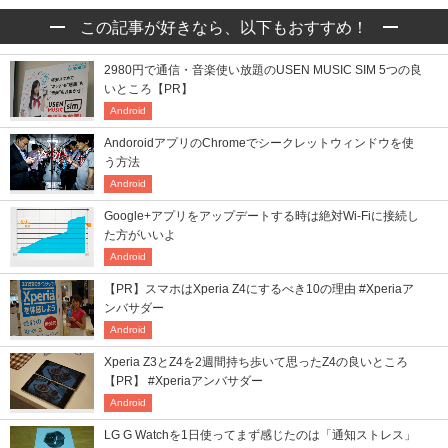
この記事が好きなら、以下もおすすめ！
2980円で通信・音楽使い放題のUSEN MUSIC SIM 5つの良
いところ【PR】
Android
AndoroidアプリのChromeでシークレットウィンドウを使
う方法
Android
Google+アプリをアップデートする時は絶対Wi-Fiに接続し
た方がいいよ
Android
【PR】スマホはXperia Z4にするべき10の理由 #Xperiaア
ンバサダー
Android
Xperia Z3とZ4を2週間持ち歩いて思ったZ4の良いところ
【PR】 #Xperiaアンバサダー
Android
LG G Watchを1日使ってまず感じたのは「通知ストレス」