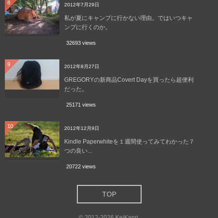
8
2012年7月29日
私が夏にキャンプに行かない理由。ではいつキャ
ンプに行くのか。
32693 views
9
2012年8月27日
GREGORYの新商品Covert Dayを買ったら超便利
だった。
25171 views
10
2012年12月9日
Kindle Paperwhiteを１週間使ってみてわかった７
つの良い...
20722 views
TOP
©
2012-2026
KeiKanri
.