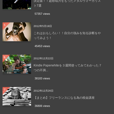
決定版！！超歌唱力をもったメタルヴォーカリス
ト7選
57357 views
5
2012年5月19日
これはおもしろい！！自分の強みを知る診断をや
ってみよう！
45453 views
6
2012年12月22日
Kindle Paperwhiteを３週間使ってみてわかった７
つの不満...
38183 views
7
2012年12月26日
【まとめ】フリーランスになる為の税金講座
36806 views