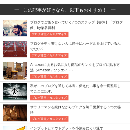
この記事が好きなら、以下もおすすめ！
ブログでご飯を食べていく7つのステップ【書評】「ブログ
飯」by染谷昌利
ブログ運営／カスタマイズ
ブログを中々書けない人は勝手にハードルを上げているん
でない？
ブログ運営／カスタマイズ
Amazonにあるお気に入り商品のリンクをブログに貼る方
法（Amazonアソシエイト）
ブログ運営／カスタマイズ
私がこのブログを通して本当に伝えたい事を今一度整理し
てここに記す。
ブログ運営／カスタマイズ
サラリーマンを続けながらブログを毎日更新する５つの秘
訣
ブログ運営／カスタマイズ
インプットとアウトプットを小刻みにくり返す