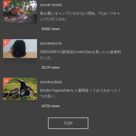
8
2012年7月29日
私が夏にキャンプに行かない理由。ではいつキャ
ンプに行くのか。
32692 views
9
2012年8月27日
GREGORYの新商品Covert Dayを買ったら超便利
だった。
25170 views
10
2012年12月9日
Kindle Paperwhiteを１週間使ってみてわかった７
つの良い...
20720 views
TOP