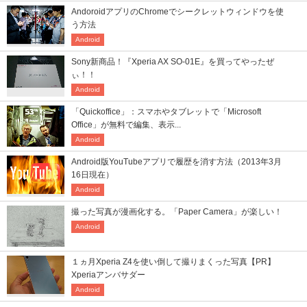
AndoroidアプリのChromeでシークレットウィンドウを使
う方法
Android
Sony新商品！『Xperia AX SO-01E』を買ってやったぜ
ぃ！！
Android
「Quickoffice」：スマホやタブレットで「Microsoft
Office」が無料で編集、表示...
Android
Android版YouTubeアプリで履歴を消す方法（2013年3月
16日現在）
Android
撮った写真が漫画化する。「Paper Camera」が楽しい！
Android
１ヵ月Xperia Z4を使い倒して撮りまくった写真【PR】
Xperiaアンバサダー
Android