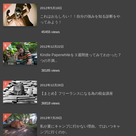
5
2012年5月19日
これはおもしろい！！自分の強みを知る診断をや
ってみよう！
45455 views
6
2012年12月22日
Kindle Paperwhiteを３週間使ってみてわかった７
つの不満...
38185 views
7
2012年12月26日
【まとめ】フリーランスになる為の税金講座
36818 views
8
2012年7月29日
私が夏にキャンプに行かない理由。ではいつキャ
ンプに行くのか。