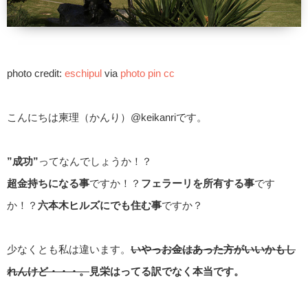
photo credit:
eschipul
via
photo pin
cc
こんにちは柬理（かんり）@keikanriです。
”成功”
ってなんでしょうか！？
超金持ちになる事
ですか！？
フェラーリを所有する事
です
か！？
六本木ヒルズにでも住む事
ですか？
少なくとも私は違います。
いやっお金はあった方がいいかもし
れんけど・・・。
見栄はってる訳でなく本当です。