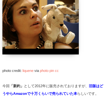
photo credit:
liquene
via
photo pin
cc
今回
「新約」
として2012年に販売されておりますが、
旧版はど
うやらAmazonで十万くらいで売られていた本
らしいです。