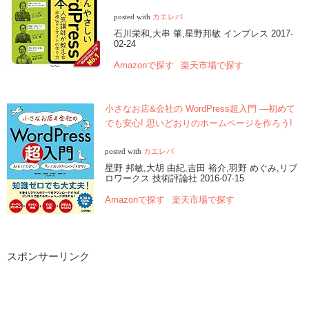
posted with
カエレバ
石川栄和,大串 肇,星野邦敏 インプレス 2017-
02-24
Amazonで探す
楽天市場で探す
小さなお店&会社の WordPress超入門 ―初めて
でも安心! 思いどおりのホームページを作ろう!
posted with
カエレバ
星野 邦敏,大胡 由紀,吉田 裕介,羽野 めぐみ,リブ
ロワークス 技術評論社 2016-07-15
Amazonで探す
楽天市場で探す
スポンサーリンク