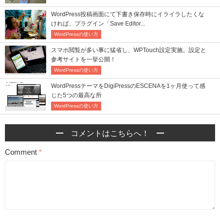
WordPress投稿画面にて下書き保存時にイライラしたくな
ければ、プラグイン「Save Editor...
WordPressの使い方
スマホ閲覧が多い事に猛省し、WPTouch設定実施。設定と
参考サイトを一挙公開！
WordPressの使い方
WordPressテーマをDigiPressのESCENAを1ヶ月使って感
じた5つの最高な所
WordPressの使い方
コメントはこちらへ！
Comment
*