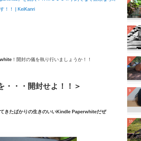
！ | KeiKanri
7
white
！開封の儀を執り行いましょうか！！
8
hiteを・・・開封せよ！！＞
9
ばかりの生きのいいKindle Paperwhiteだぜ
10