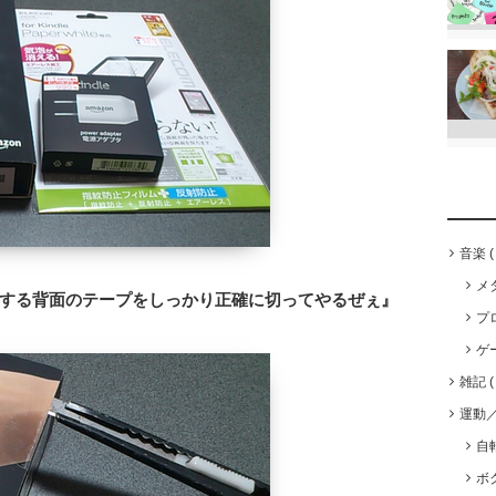
音楽
メ
する背面のテープをしっかり正確に切ってやるぜぇ』
プ
ゲ
雑記
運動
自
ボ