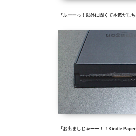
『ふーーっ！以外に固くて本気だしち
『お出ましじゃーー！！Kindle Pap