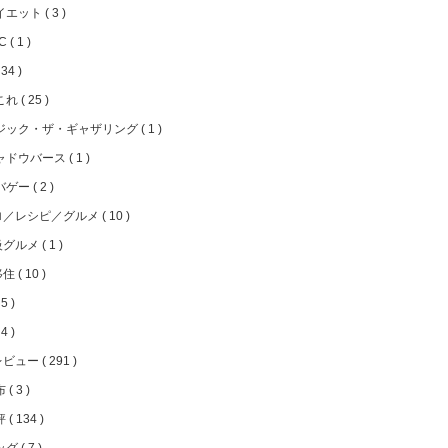
イエット
3
FC
1
34
これ
25
ジック・ザ・ギャザリング
1
ャドウバース
1
バゲー
2
ロ／レシピ／グルメ
10
級グルメ
1
移住
10
5
4
レビュー
291
布
3
評
134