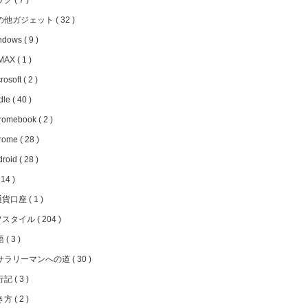
ッグ
7
の他ガジェット
32
ndows
9
MAX
1
rosoft
2
dle
40
romebook
2
rome
28
droid
28
14
通貨口座
1
フスタイル
204
語
3
サラリーマンへの道
30
行記
3
き方
2