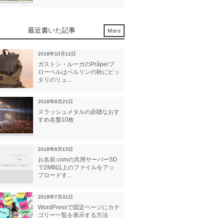
最近書いた記事
More
2018年10月12日
ガストン・ルーガのPråperプ
ローペルはベルリンの秋にピッ
タリのリュ...
2018年8月21日
スラッシュメタルの必聴なおす
すめ名盤10枚
2018年8月15日
お名前.comの共用サーバーSD
で2MB以上のファイルをアッ
プロードす...
2018年7月31日
WordPressで固定ページにカテ
ゴリー一覧を表示する方法