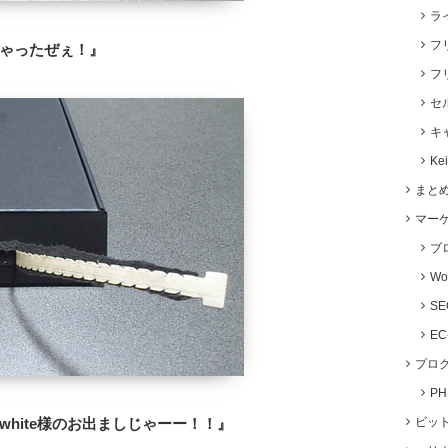
ラ
フ
ゃったぜぇ！』
フ
セ
キ
Ke
まと
マー
ブ
Wo
S
E
プロ
P
erwhite様のお出ましじゃーー！！』
ビッ