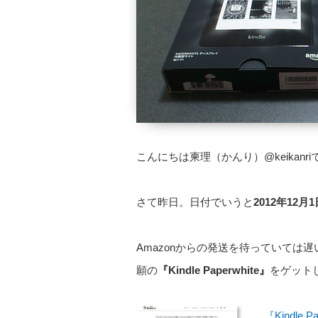
こんにちは柬理（かんり）@keikanri
さて昨日。日付でいうと
2012年12月1
Amazonからの発送を待っていては
願の
『Kindle Paperwhite』
をゲット
『Kindl