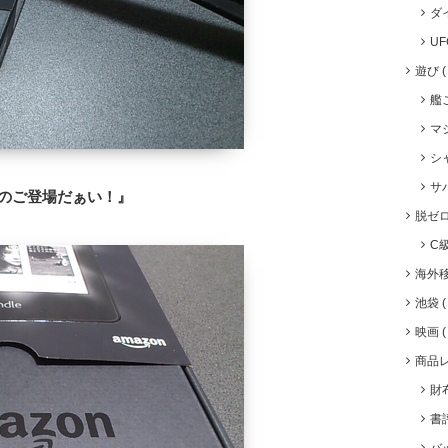
ダ
U
遊び
艦
マ
シ
サ
ルのご登場だぁい！』
脱ゼ
C
海外
池袋
映画
商品
財
書