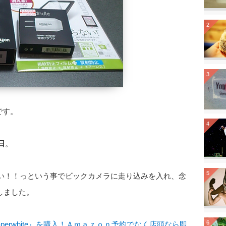
2
3
です。
4
日
。
5
遅い！！っという事でビックカメラに走り込みを入れ、念
しました。
6
e Paperwhite』を購入！Ａｍａｚｏｎ予約でなく店頭なら即