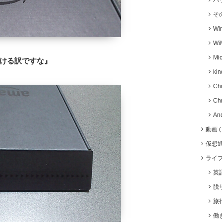
バ
そ
Wi
Wi
Mic
ける訳ですな』
kin
Ch
Ch
An
動画
仮想
ライ
英
脱
旅
働