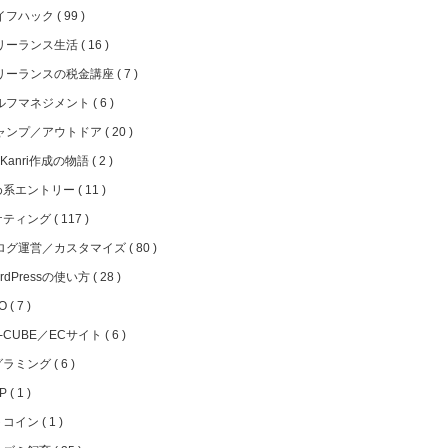
イフハック
99
リーランス生活
16
リーランスの税金講座
7
ルフマネジメント
6
ャンプ／アウトドア
20
iKanri作成の物語
2
め系エントリー
11
ケティング
117
ログ運営／カスタマイズ
80
rdPressの使い方
28
EO
7
C-CUBE／ECサイト
6
グラミング
6
HP
1
トコイン
1