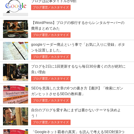
ブログは記事タイトルが9割
ブログ運営／カスタマイズ
【WordPress】ブログの移行するからレンタルサーバーの
費用まとめてみた
ブログ運営／カスタマイズ
googleリーダー廃止という事で「お気に入りに登録」ボタ
ンを設置しました。
ブログ運営／カスタマイズ
ブログを2日に1回更新するなら毎日30分書くの方が絶対に
良い理由
ブログ運営／カスタマイズ
SEOを意識した文章の6つの書き方【書評】「検索にガン
ガンヒットさせるSEOの教科書」
ブログ運営／カスタマイズ
自分のブログを愛す為にまずは書かないテーマを決めよ
う！
ブログ運営／カスタマイズ
「Googleネット覇者の真実」を読んで考えるSEO対策3つ