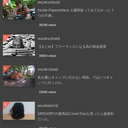
6
2012年12月22日
Kindle Paperwhiteを３週間使ってみてわかった７
つの不満...
38188 views
7
2012年12月26日
【まとめ】フリーランスになる為の税金講座
36854 views
8
2012年7月29日
私が夏にキャンプに行かない理由。ではいつキャ
ンプに行くのか。
32695 views
9
2012年8月27日
GREGORYの新商品Covert Dayを買ったら超便利
だった。