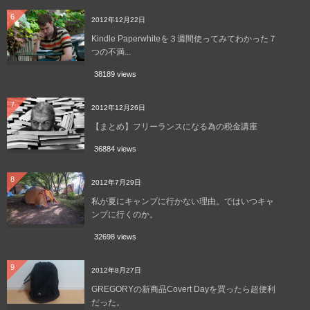
6
2012年12月22日
Kindle Paperwhiteを３週間使ってみてわかった７
つの不満...
38189 views
7
2012年12月26日
【まとめ】フリーランスになる為の税金講座
36884 views
8
2012年7月29日
私が夏にキャンプに行かない理由。ではいつキャ
ンプに行くのか。
32698 views
9
2012年8月27日
GREGORYの新商品Covert Dayを買ったら超便利
だった。