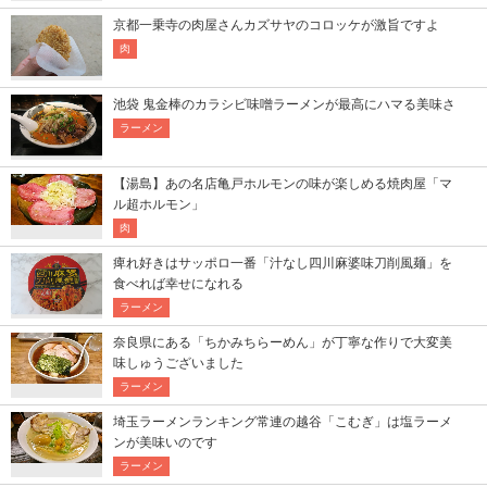
京都一乗寺の肉屋さんカズサヤのコロッケが激旨ですよ
肉
池袋 鬼金棒のカラシビ味噌ラーメンが最高にハマる美味さ
ラーメン
【湯島】あの名店亀戸ホルモンの味が楽しめる焼肉屋「マ
ル超ホルモン」
肉
痺れ好きはサッポロ一番「汁なし四川麻婆味刀削風麺」を
食べれば幸せになれる
ラーメン
奈良県にある「ちかみちらーめん」が丁寧な作りで大変美
味しゅうございました
ラーメン
埼玉ラーメンランキング常連の越谷「こむぎ」は塩ラーメ
ンが美味いのです
ラーメン