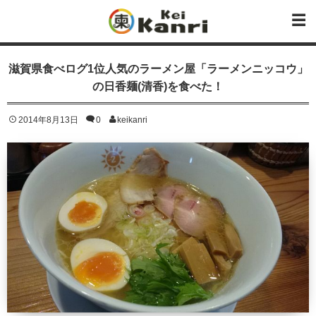
滋賀県食べログ1位人気のラーメン屋「ラーメンニッコウ」
の日香麺(清香)を食べた！
2014年8月13日
0
keikanri