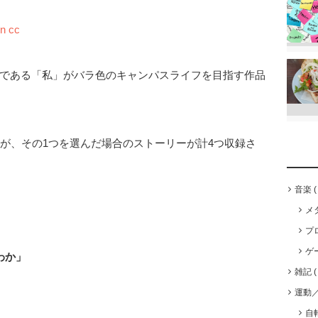
in
cc
である「私」がバラ色のキャンパスライフを目指す作品
すが、その1つを選んだ場合のストーリーが計4つ収録さ
音楽
メ
プ
ゲ
わか」
雑記
運動
自