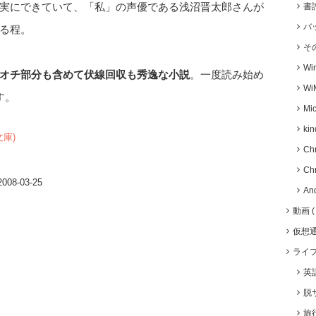
実にできていて、「私」の声優である浅沼晋太郎さんが
書
バ
る程。
そ
Wi
オチ部分も含めて伏線回収も秀逸な小説
。一度読み始め
Wi
す。
Mic
kin
庫)
Ch
Ch
8-03-25
An
動画
仮想
ライ
英
脱
旅