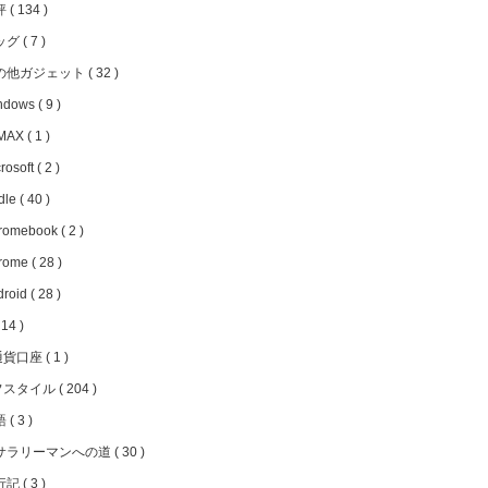
評
134
ッグ
7
の他ガジェット
32
ndows
9
MAX
1
rosoft
2
dle
40
romebook
2
rome
28
droid
28
14
通貨口座
1
フスタイル
204
語
3
サラリーマンへの道
30
行記
3