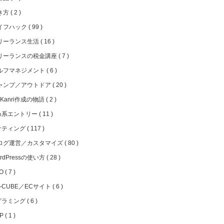
き方
2
イフハック
99
リーランス生活
16
リーランスの税金講座
7
ルフマネジメント
6
ャンプ／アウトドア
20
iKanri作成の物語
2
め系エントリー
11
ケティング
117
ログ運営／カスタマイズ
80
rdPressの使い方
28
EO
7
C-CUBE／ECサイト
6
グラミング
6
HP
1