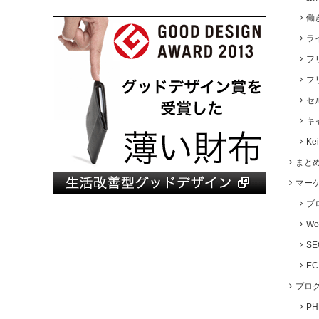
働
ラ
フ
フ
セ
キ
Ke
まと
マー
ブ
Wo
S
E
プロ
P