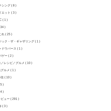
クシング
8
イエット
3
FC
1
34
これ
25
ジック・ザ・ギャザリング
1
ャドウバース
1
バゲー
2
ロ／レシピ／グルメ
10
級グルメ
1
移住
10
5
4
レビュー
291
布
3