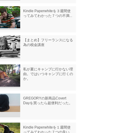
Kindle Paperwhiteを３週間使
ってみてわかった７つの不満...
【まとめ】フリーランスになる
為の税金講座
私が夏にキャンプに行かない理
由。ではいつキャンプに行くの
か。
GREGORYの新商品Covert
Dayを買ったら超便利だった。
Kindle Paperwhiteを１週間使
ってみてわかった７つの良い...