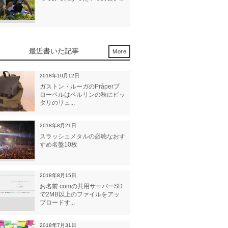
最近書いた記事
More
2018年10月12日
ガストン・ルーガのPråperプ
ローペルはベルリンの秋にピッ
タリのリュ...
2018年8月21日
スラッシュメタルの必聴なおす
すめ名盤10枚
2018年8月15日
お名前.comの共用サーバーSD
で2MB以上のファイルをアッ
プロードす...
2018年7月31日