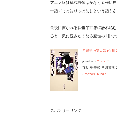
アニメ版は構成自体はかなり原作に忠
一話ずっと語りっぱなしという話もあ
最後に書かれる
四畳半世界に紛れ込む
ると一気に読みたくなる魔性の1冊で
四畳半神話大系 (角川文
posted with
ヨメレバ
森見 登美彦 角川書店 200
Amazon
Kindle
スポンサーリンク