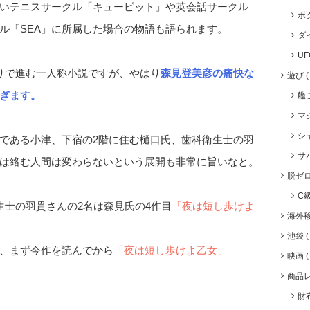
いテニスサークル「キューピット」や英会話サークル
ボ
ル「SEA」に所属した場合の物語も語られます。
ダ
U
りで進む一人称小説ですが、やはり
森見登美彦の痛快な
遊び
ぎます。
艦
マ
シ
である小津、下宿の2階に住む樋口氏、歯科衛生士の羽
サ
は絡む人間は変わらないという展開も非常に旨いなと。
脱ゼ
C
生士の羽貫さんの2名は森見氏の4作目
「夜は短し歩けよ
海外
池袋
、まず今作を読んでから
「夜は短し歩けよ乙女」
映画
商品
財