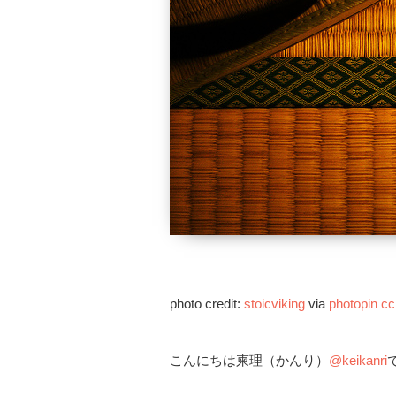
photo credit:
stoicviking
via
photopin
cc
こんにちは柬理（かんり）
@keikanri