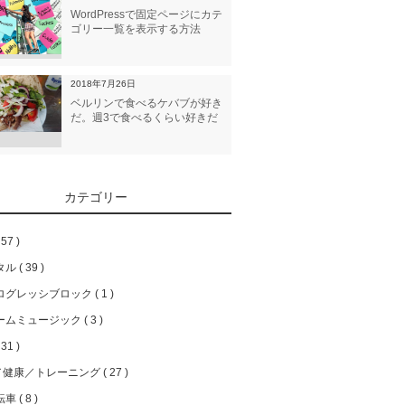
WordPressで固定ページにカテ
ゴリー一覧を表示する方法
2018年7月26日
ベルリンで食べるケバブが好き
だ。週3で食べるくらい好きだ
カテゴリー
57
タル
39
ログレッシブロック
1
ームミュージック
3
31
／健康／トレーニング
27
転車
8