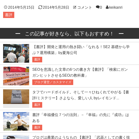
2014年5月15日
2014年5月28日
コメント
0
keikanri
書評
この記事が好きなら、以下もおすすめ！
【書評】開発と運用の熱き闘い「なれる！SE2 基礎から学
ぶ？運用構築」by夏海公司
書評
SEOを意識した文章の6つの書き方【書評】「検索にガン
ガンヒットさせるSEOの教科書」
ブログ運営／カスタマイズ
タフでハードボイルド。そして一々ひねくれてやがる【書
評/ミステリー】さよなら、愛しい人 byレイモンド...
書評
書評「幸福優位７つの法則」－『幸福』の先に『成功』は
ある
書評
ブログは農業のようなもの 【書評】「武器としての書く技