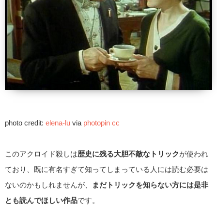
photo credit:
elena-lu
via
photopin
cc
このアクロイド殺しは
歴史に残る大胆不敵なトリック
が使われ
ており、既に有名すぎて知ってしまっている人には読む必要は
ないのかもしれませんが、
まだトリックを知らない方には是非
とも読んでほしい作品
です。