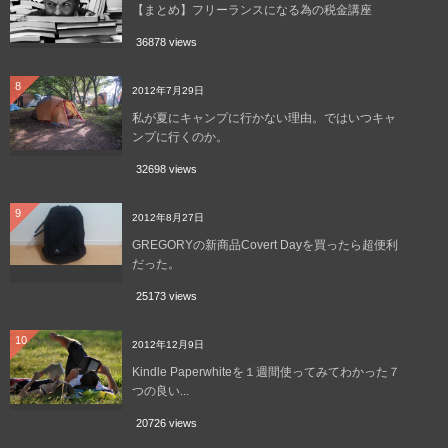
【まとめ】フリーランスになる為の税金講座
36878 views
8
2012年7月29日
私が夏にキャンプに行かない理由。ではいつキャ
ンプに行くのか。
32698 views
9
2012年8月27日
GREGORYの新商品Covert Dayを買ったら超便利
だった。
25173 views
10
2012年12月9日
Kindle Paperwhiteを１週間使ってみてわかった７
つの良い...
20726 views