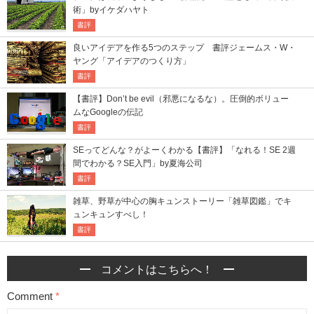
術」byイケダハヤト
書評
良いアイデアを作る5つのステップ 書評ジェームス・W・
ヤング「アイデアのつくり方」
書評
【書評】Don’t be evil（邪悪になるな）。圧倒的ボリュー
ムなGoogleの伝記
書評
SEってどんな？がよーくわかる【書評】「なれる！SE 2週
間でわかる？SE入門」by夏海公司
書評
雑草、野草が中心の胸キュンストーリー「雑草図鑑」でキ
ュンキュンすべし！
書評
コメントはこちらへ！
Comment
*