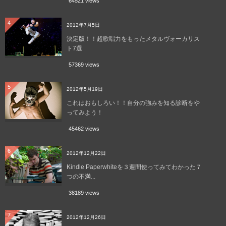
64521 views
4
2012年7月5日
決定版！！超歌唱力をもったメタルヴォーカリス
ト7選
57369 views
5
2012年5月19日
これはおもしろい！！自分の強みを知る診断をや
ってみよう！
45462 views
6
2012年12月22日
Kindle Paperwhiteを３週間使ってみてわかった７
つの不満...
38189 views
7
2012年12月26日